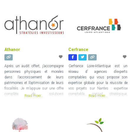
ses dirigeants, tant en conseil qu’en
contentieux. Experts dans de
nombreux métiers (grande
distribution, informatique et nouvelles
technologies,
Athanor
Cerfrance
Après un audit offert, j’accompagne
Cerfrance Loire-Atlantique est un
personnes physiques et morales
réseau d’ agences d’experts
dans l’accroissement de leurs
comptables qui vous propose son
patrimoines et l’optimisation de leurs
expertise globale pour la réussite de
fiscalités. Je m’appuie sur une offre
vos projets sur Nantes : expertise
complète de solutions
comptable, conseil stratégique,
Read more...
Read more...
d’investissement, en architecture
économique, environnement, fiscal,
ouverte, bâties par les meilleures
juridique, social, patrimoine. Grâce à
signatures du marché depuis près de
nos 240 experts sur Nantes,
30 ans. J’ai signé une charte de
Cerfrance Nantes est à l’écoute de
valeurs et m’engage à travailler dans
plus de 4 300 clients en suivi
l’intérêt des investisseurs avec
comptable et les accompagne dans la