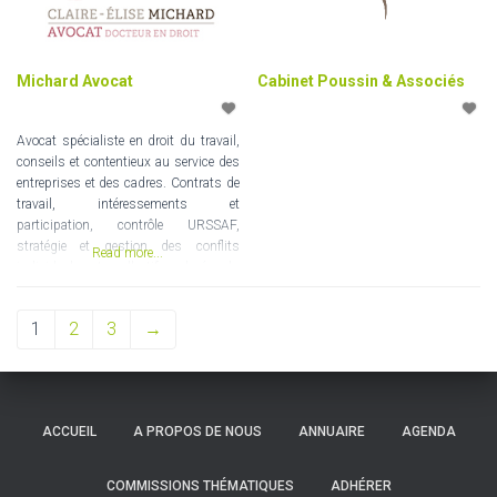
respect et
Michard Avocat
Cabinet Poussin & Associés
Avocat spécialiste en droit du travail,
conseils et contentieux au service des
entreprises et des cadres. Contrats de
travail, intéressements et
participation, contrôle URSSAF,
stratégie et gestion des conflits
Read more...
individuels et collectifs, durée du
travail, santé et sécurité au travail.
1
2
3
→
ACCUEIL
A PROPOS DE NOUS
ANNUAIRE
AGENDA
COMMISSIONS THÉMATIQUES
ADHÉRER