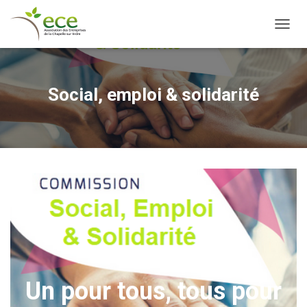
OUVRI
Social, emploi & solidarité
Un pour tous, tous pour