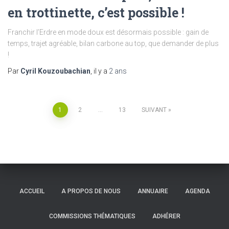
en trottinette, c’est possible !
Franchir l’Erdre en mode doux est désormais possible : gain de
temps, trajet agréable, bilan carbone au top, que demander de plus
!
Par
Cyril Kouzoubachian
, il y a
2 ans
Pagination
1
2
…
13
SUIVANT
des
publications
ACCUEIL
A PROPOS DE NOUS
ANNUAIRE
AGENDA
COMMISSIONS THÉMATIQUES
ADHÉRER