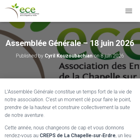
OUVRI
Assemblée Générale – 18 juin 2026
Published by
Cyril Kouzoubachian
on
8 juin 2026
L’Assemblée Générale constitue un temps fort de la vie de
notre association. C’est un moment clé pour faire le point,
prendre de la hauteur et construire collectivement la suite
de notre aventure.
Cette année, nous changeons de cap et vous donnons
rendez‑vous au
CREPS de La Chapelle‑sur‑Erdre
, un lieu