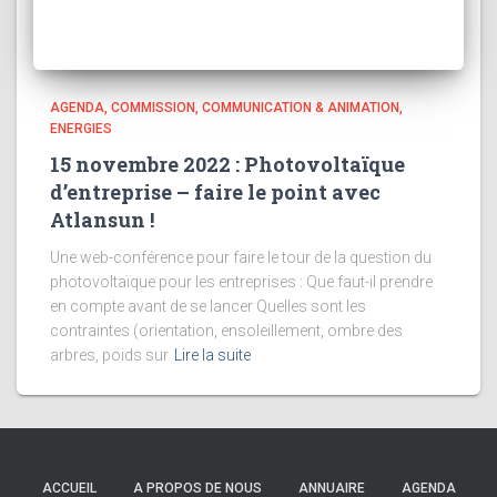
AGENDA
COMMISSION
COMMUNICATION & ANIMATION
ENERGIES
15 novembre 2022 : Photovoltaïque
d’entreprise – faire le point avec
Atlansun !
Une web-conférence pour faire le tour de la question du
photovoltaïque pour les entreprises : Que faut-il prendre
en compte avant de se lancer Quelles sont les
contraintes (orientation, ensoleillement, ombre des
arbres, poids sur
Lire la suite
ACCUEIL
A PROPOS DE NOUS
ANNUAIRE
AGENDA