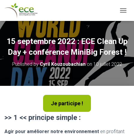
OUVRI
15 septembre 2022 : ECE Clean Up
Day + conférence MiniBig Forest !
Published by
Cyril Kouzoubachian
on
10 juillet 2022
Je participe !
>>
1 << principe simple :
Agir pour améliorer notre environnement
en profitant