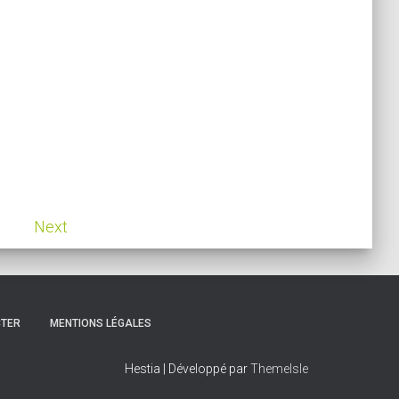
Next
CTER
MENTIONS LÉGALES
Hestia | Développé par
ThemeIsle