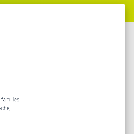
familles
oche,