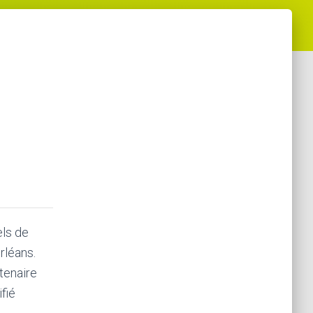
els de
rléans.
tenaire
fié