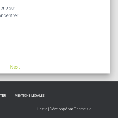
ions sur-
oncentrer
Next
CTER
MENTIONS LÉGALES
Hestia | Développé par
ThemeIsle