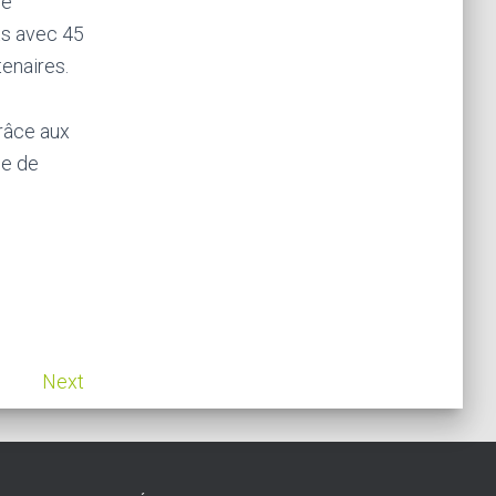
de
ts avec 45
tenaires.
râce aux
ce de
Next