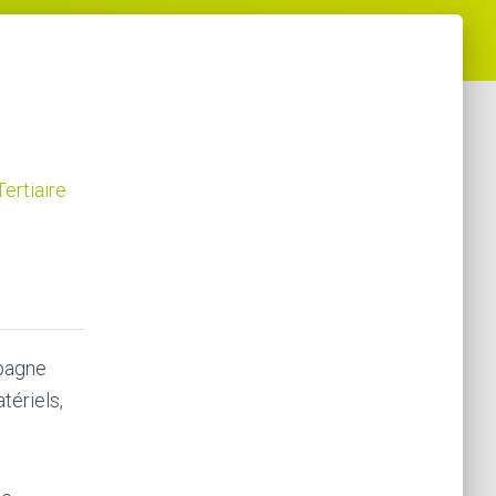
ertiaire
pagne
tériels,